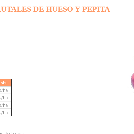
UTALES DE HUESO Y PEPITA
sis
ts/ha
ts/ha
ts/ha
ts/ha
ad de la dosis.