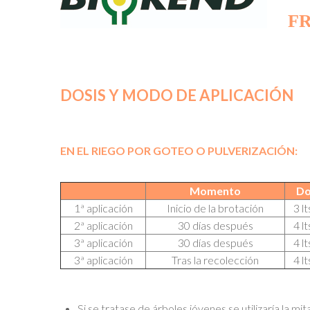
FR
DOSIS Y MODO DE APLICACIÓN
EN EL RIEGO POR GOTEO O PULVERIZACIÓN:
Momento
Do
1ª aplicación
Inicio de la brotación
3 l
2ª aplicación
30 días después
4 l
3ª aplicación
30 días después
4 l
3ª aplicación
Tras la recolección
4 l
Si se tratase de árboles jóvenes se utilizaría la mit