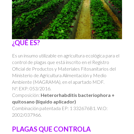
¿QUÉ ES?
Es un insumo utilizable en agricultura ecológica para el
control de plagas que está inscrito en el Registro
Oficial de Productos y Materiales Fitosanitarios del
Ministerio de Agricultura Alimentación y Medio
Ambiente (MAGRAMA), en el apartado MDF.
Nº. EXP: 053/2016.
Composición:
Heterorhabditis bacteriophora +
quitosano (líquido aplicador)
Combinación patentada EP: 1 332676B1. W.O:
2002/037966.
PLAGAS QUE CONTROLA