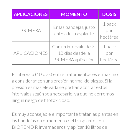
APLICACIONES
MOMENTO
DOSIS
1 pack
En las bandejas, justo
PRIMERA
por
antes del trasplante
hectárea
Con un intervalo de 7-
1 pack
APLICACIONES
10 días desde la
por
PRIMERA aplicación
hectárea
El intervalo (10 días) entre tratamientos es el máximo
a considerar con una presión normal de plagas. Si la
presión es más elevada se podrán acortar estos
intervalos según sea necesario, ya que no corremos
ningún riesgo de fitotoxicidad.
Es muy aconsejable e importante tratar las plantas en
las bandejas en el momento del trasplante con
BIOREND R Invernaderos, y aplicar 10 litros de