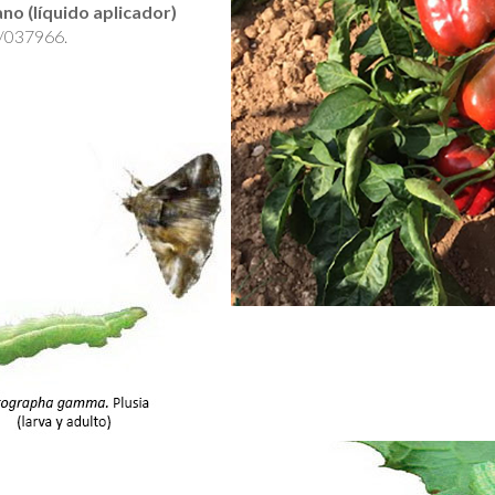
o (líquido aplicador)
/037966.