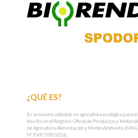
¿QUÉ ES?
Es un insumo utilizable en agricultura ecológica para e
inscrito en el Registro Oficial de Productos y Material
de Agricultura Alimentación y Medio Ambiente (MA
Nº. EXP: 050/2016.