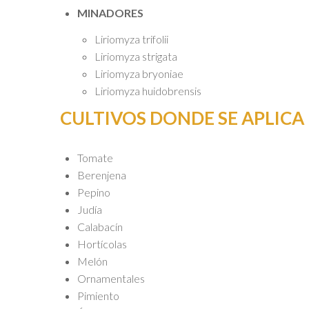
MINADORES
Liriomyza trifolii
Liriomyza strigata
Liriomyza bryoniae
Liriomyza huidobrensis
CULTIVOS DONDE SE APLICA
Tomate
Berenjena
Pepino
Judía
Calabacín
Hortícolas
Melón
Ornamentales
Pimiento