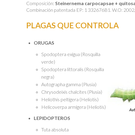
Composición:
Steinernema carpocapsae + quitosan
Combinación patentada EP: 1 332676B1. W.O: 2002
PLAGAS QUE CONTROLA
ORUGAS
Spodoptera exigua (Rosquilla
verde)
Spodoptera littoralis (Rosquilla
negra)
Autographa gamma (Plusia)
Chrysodeixis chalcites (Plusia)
Heliothis peltigera (Heliotis)
Helicoverpa armigera (Heliotis)
LEPIDOPTEROS
Tuta absoluta