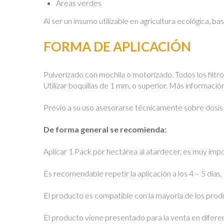
Áreas verdes
Al ser un insumo utilizable en agricultura ecológica, b
FORMA DE APLICACIÓN
Pulverizado con mochila o motorizado. Todos los filtr
Utilizar boquillas de 1 mm. o superior. Más informaci
Previo a su uso asesorarse técnicamente sobre dosis y
De forma general se recomienda:
Aplicar 1 Pack por hectárea al atardecer, es muy impo
Es recomendable repetir la aplicación a los 4 – 5 días, 
El producto es compatible con la mayoría de los pro
El producto viene presentado para la venta en difer